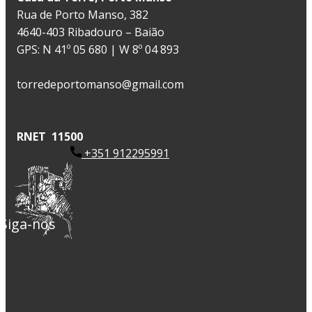
Rua de Porto Manso, 382
4640-403 Ribadouro – Baião
GPS: N 41º 05 680 | W 8º 04 893
torredeportomanso@gmail.com
RNET 11500
+351 912295991
​ Siga-nos ​