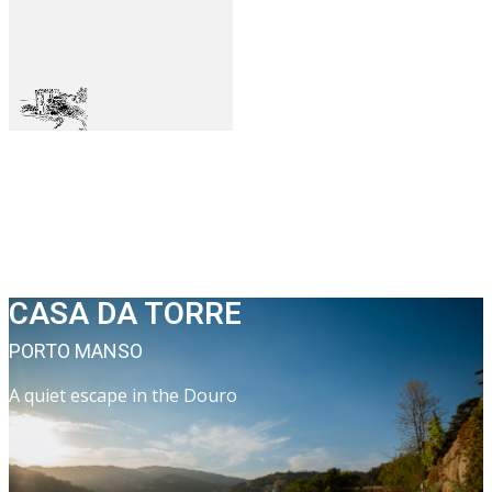
CASA DA TOR​​​​RE
PORTO MANSO
​A quiet escape in the Douro​