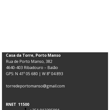
​Casa da Torre, Porto Manso
Rua de Porto Manso, 382
4640-403 Ribadouro – Baião
GPS: N 41º 05 680 | W 8º 04 893
torredeportomanso@gmail.com
RNET 11500