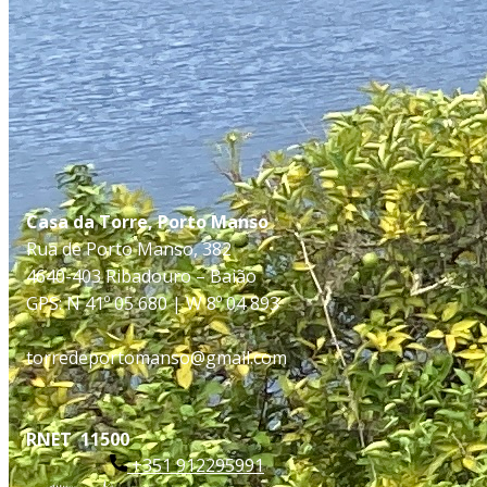
​Casa da Torre, Porto Manso
Rua de Porto Manso, 382
4640-403 Ribadouro – Baião
GPS: N 41º 05 680 | W 8º 04 893
torredeportomanso@gmail.com
RNET 11500
+351 912295991