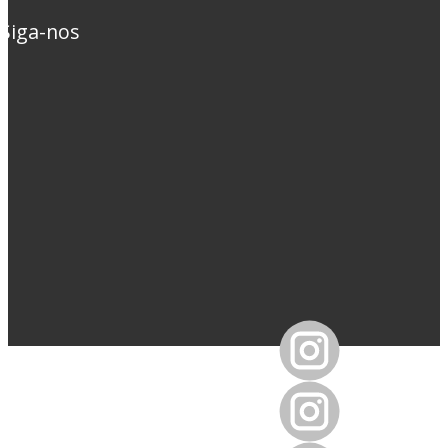
​ Siga-nos ​