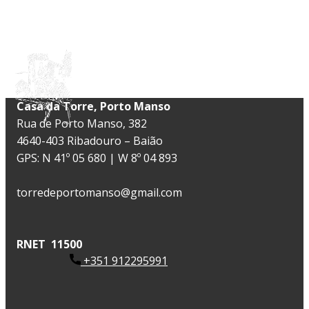
​Casa da Torre, Porto Manso
Rua de Porto Manso, 382
4640-403 Ribadouro – Baião
GPS: N 41º 05 680 | W 8º 04 893
torredeportomanso@gmail.com
RNET 11500
+351 912295991