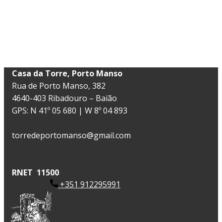
​Casa da Torre, Porto Manso
Rua de Porto Manso, 382
4640-403 Ribadouro – Baião
GPS: N 41º 05 680 | W 8º 04 893
torredeportomanso@gmail.com
RNET 11500
+351 912295991